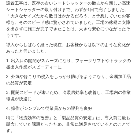
設置工事は、既存の古いシートシャッターの撤去から新しい高速
シートシャッターの取り付けまで、わずか1日で完了しました。
「大きなサイズだから数日はかかるだろう」と予想していたお客
様も、そのスピード感に驚かされていました。工場の稼働に支障
を出さずに施工が完了できたことは、大きな安心につながったそ
うです。
導入からしばらく経った現在、お客様からは以下のような変化が
あったと伺いました。
1. 出入口の開閉がスムーズになり、フォークリフトやトラックの
搬出入作業がスピーディーに
2. 外気やほこりの侵入をしっかり防げるようになり、金属加工品
の品質が安定
3. 開閉スピードが速いため、冷暖房効率も改善し、工場内の作業
環境が快適に
4. 操作がシンプルで従業員からの評判も良好
特に「物流効率の改善」と「製品品質の安定」は、導入前に最も
懸念していた課題だったため、非常に満足されているとのことで
す。