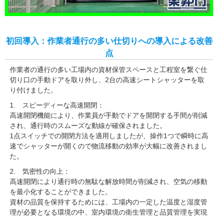
初回導入：作業者通行の多い仕切りへの導入による改善
点
作業者の通行の多い工場内の資材保管スペースと工程室を繋ぐ仕
切り口の手動ドアを取り外し、2台の高速シートシャッターを取
り付けました。
1. スピーディーな高速開閉：
高速開閉機能により、作業員が手動でドアを開閉する手間が削減
され、通行時のスムーズな動線が確保されました。
1点スイッチでの開閉方法を適用しましたが、操作1つで瞬時に高
速でシャッターが開くので物流移動の効率が大幅に改善されまし
た。
2. 気密性の向上：
高速開閉により通行時の無駄な解放時間が削減され、空気の移動
を最小化することができました。
資材の品質を保持するためには、工場内の一定した温度と湿度管
理が必要となる環境の中、室内環境の衛生管理と品質管理を実現