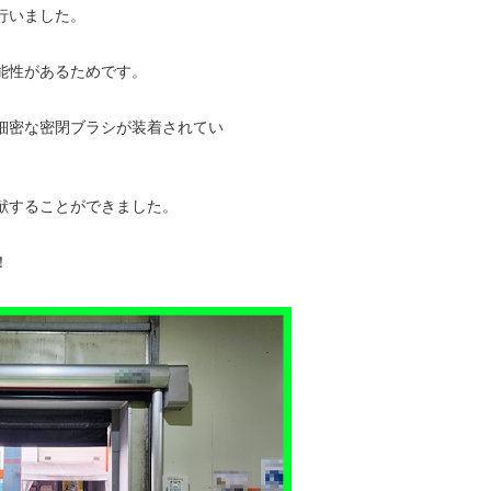
行いました。
能性があるためです。
細密な密閉ブラシが装着されてい
献することができました。
！