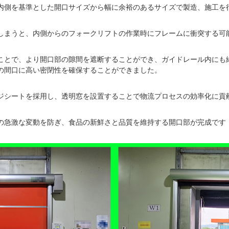
内側を基準とした開口サイズから幅に余裕のあるサイズで製造、施工を
しまうと、内側からのフォークリフトの作業時にフレームに衝突する可
ことで、より開口部の隙間を遮断することができ、ガイドレール内にも
の間口に高い密閉性を確保することができました。
ジシートを採用し、透明窓を設置することで物流プロセスの効率化に貢
の急激な変動を防ぎ、食品の新鮮さと品質を維持する開口部が完成です