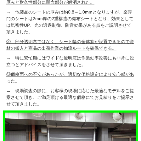
厚みと耐久性部分に懸念部分が解消された。
→ 他製品のシートの厚みは約0.8～1.0mmとなりますが、楽昇
門のシートは2mm厚の2重構造の織布シートとなり、効果として
は気密性UP、光の透過制御、防音効果がある点をご説明させて
頂きました。
② 部分透明窓ではなく、シート幅の全体窓が設置できるので資
材の搬入と商品の出荷作業の物流ルートを確保できる。
→ 特に繁忙期にはワイドな透明窓は作業効率改善にも非常に役
立つとアドバイスをさせて頂きました。
③価格面への不安があったが、適切な価格設定により安心感があ
った。
→ 現場調査の際に、お客様の現場に応じた最適なモデルをご提
案させて頂き、ご満足頂ける最適な価格にてお見積りをご提示さ
せて頂きました。