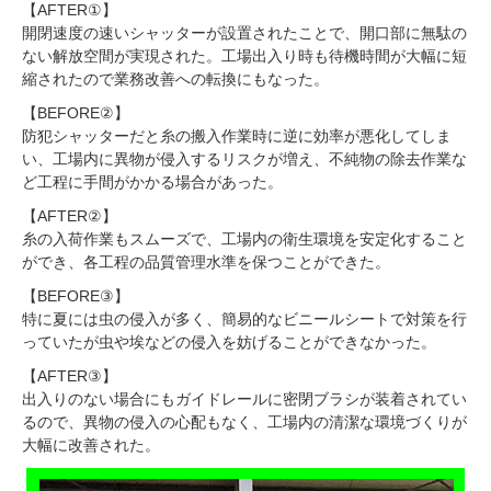
【AFTER①】
開閉速度の速いシャッターが設置されたことで、開口部に無駄の
ない解放空間が実現された。工場出入り時も待機時間が大幅に短
縮されたので業務改善への転換にもなった。
【BEFORE②】
防犯シャッターだと糸の搬入作業時に逆に効率が悪化してしま
い、工場内に異物が侵入するリスクが増え、不純物の除去作業な
ど工程に手間がかかる場合があった。
【AFTER②】
糸の入荷作業もスムーズで、工場内の衛生環境を安定化すること
ができ、各工程の品質管理水準を保つことができた。
【BEFORE③】
特に夏には虫の侵入が多く、簡易的なビニールシートで対策を行
っていたが虫や埃などの侵入を妨げることができなかった。
【AFTER③】
出入りのない場合にもガイドレールに密閉ブラシが装着されてい
るので、異物の侵入の心配もなく、工場内の清潔な環境づくりが
大幅に改善された。